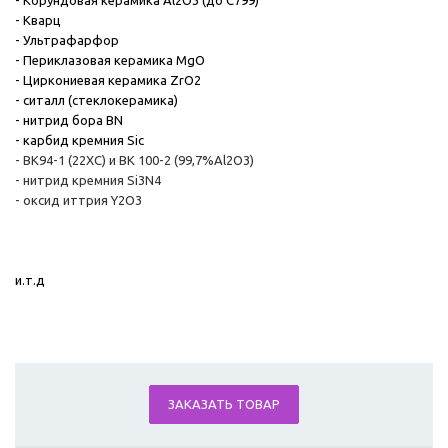
- Корундовая керамика Al2O3 (до С799)
- Кварц
- Ультрафарфор
- Периклазовая керамика MgO
- Циркониевая керамика ZrO2
- ситалл (стеклокерамика)
- нитрид бора BN
- карбид кремния Sic
- ВК94-1 (22ХС) и ВК 100-2 (99,7%Al2O3)
- нитрид кремния Si3N4
- оксид иттрия Y2O3
и.т.д
ЗАКАЗАТЬ ТОВАР