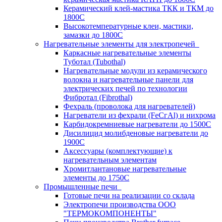
Керамический клей-мастика ТКК и ТКМ до
1800С
Высокотемпературные клеи, мастики,
замазки до 1800С
Нагревательные элементы для электропечей
Каркасные нагревательные элементы
Туботал (Tubothal)
Нагревательные модули из керамического
волокна и нагревательные панели для
электрических печей по технологии
Фибротал (Fibrothal)
Фехраль (проволока для нагревателей)
Нагреватели из фехрали (FеСгАl) и нихрома
Карбидокремниевые нагреватели до 1500С
Дисилицид молибденовые нагреватели до
1900С
Аксессуары (комплектующие) к
нагревательным элементам
Хромитлантановые нагревательные
элементы до 1750С
Промышленные печи
Готовые печи на реализации со склада
Электропечи производства ООО
"ТЕРМОКОМПОНЕНТЫ"