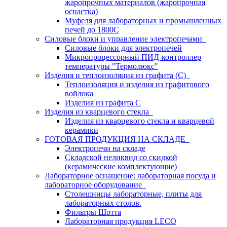
жаропрочных материалов (жаропрочная
оснастка)
Муфеля для лабораторных и промышленных
печей до 1800С
Силовые блоки и управление электропечами
Силовые блоки для электропечей
Микропроцессорный ПИД-контроллер
температуры "Термолюкс"
Изделия и теплоизоляция из графита (С)
Теплоизоляция и изделия из графитового
войлока
Изделия из графита С
Изделия из кварцевого стекла
Изделия из кварцевого стекла и кварцевой
керамики
ГОТОВАЯ ПРОДУКЦИЯ НА СКЛАДЕ
Электропечи на складе
Складской неликвид со скидкой
(керамические комплектующие)
Лабораторное оснащение: лабораторная посуда и
лабораторное оборудование
Столешницы лабораторные, плиты для
лабораторных столов.
Фильтры Шотта
Лабораторная продукция LECO