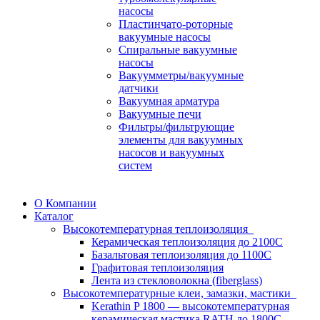
насосы
Пластинчато-роторные
вакуумные насосы
Спиральные вакуумные
насосы
Вакуумметры/вакуумные
датчики
Вакуумная арматура
Вакуумные печи
Фильтры/фильтрующие
элементы для вакуумных
насосов и вакуумных
систем
О Компании
Каталог
Высокотемпературная теплоизоляция
Керамическая теплоизоляция до 2100С
Базальтовая теплоизоляция до 1100С
Графитовая теплоизоляция
Лента из стекловолокна (fiberglass)
Высокотемпературные клеи, замазки, мастики
Kerathin P 1800 — высокотемпературная
керамическая мастика RATH до 1800C