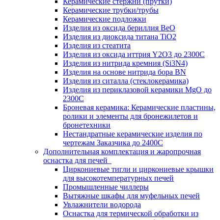
Керамические стержни (прутки)
Керамические трубки/трубы
Керамические подложки
Изделия из оксида бериллия BeO
Изделия из диоксида титана TiO2
Изделия из стеатита
Изделия из оксида иттрия Y2O3 до 2300С
Изделия из нитрида кремния (Si3N4)
Изделия на основе нитрида бора BN
Изделия из ситалла (стеклокерамика)
Изделия из периклазовой керамики MgO до
2300С
Броневая керамика: Керамические пластины,
ролики и элементы для бронежилетов и
бронетехники
Нестандратные керамические изделия по
чертежам Заказчика до 2400С
Дополнительная комплектация и жаропрочная
оснастка для печей
Циркониевые тигли и циркониевые крышки
для высокотемпературных печей
Промышленные чиллеры
Вытяжные шкафы для муфельных печей
Увлажнители водорода
Оснастка для термической обработки из