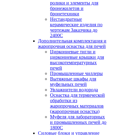
ролики и элементы для
бронежилетов и
бронетехники
Нестандратные
керамические изделия по
чертежам Заказчика до
2400С
Дополнительная комплектация и
жаропрочная оснастка для печей
Циркониевые тигли и
циркониевые крышки для
высокотемпературных
печей
Промышленные чиллеры
Вытяжные шкафы для
муфельных печей
Увлажнители водорода
Оснастка для термической
обработки из
жаропрочных материалов
(жаропрочная оснастка)
Муфеля для лабораторных
и промышленных печей до
1800С
Силовые блоки и управление