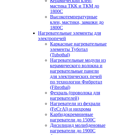
Керамический клей-
мастика ТКК и ТКМ до
1800С
Высокотемпературные
клеи, мастики, замазки до
1800С
Нагревательные элементы для
электропечей
Каркасные нагревательные
элементы Туботал
(Tubothal)
Нагревательные модули из
керамического волокна и
нагревательные панели
для электрических печей
по технологии Фибротал
(Fibrothal)
Фехраль (проволока для
нагревателей)
Нагреватели из фехрали
(FеСгАl) и нихрома
Карбидокремниевые
нагреватели до 1500С
Дисилицид молибденовые
нагреватели до 1900С