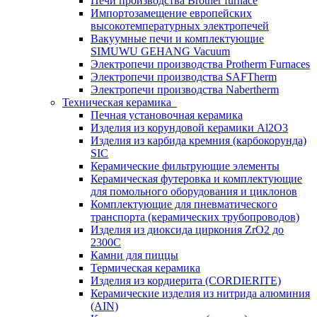
Печи производства Brother furnace
Импортозамещение европейских
высокотемпературных электропечей
Вакуумные печи и комплектующие
SIMUWU GEHANG Vacuum
Электропечи производства Protherm Furnaces
Электропечи производства SAFTherm
Электропечи производства Nabertherm
Техническая керамика
Печная установочная керамика
Изделия из корундовой керамики Al2O3
Изделия из карбида кремния (карбокорунда)
SIC
Керамические фильтрующие элементы
Керамическая футеровка и комплектующие
для помольного оборудования и циклонов
Комплектующие для пневматического
транспорта (керамических трубопроводов)
Изделия из диоксида циркония ZrO2 до
2300С
Камни для пиццы
Термическая керамика
Изделия из кордиерита (CORDIERITE)
Керамические изделия из нитрида алюминия
(AIN)