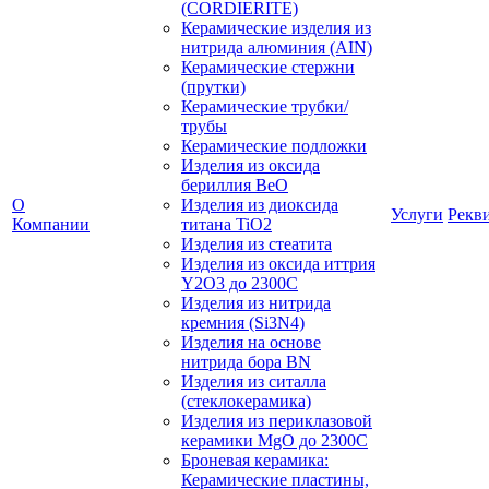
(CORDIERITE)
Керамические изделия из
нитрида алюминия (AIN)
Керамические стержни
(прутки)
Керамические трубки/
трубы
Керамические подложки
Изделия из оксида
бериллия BeO
О
Изделия из диоксида
Услуги
Рекв
Компании
титана TiO2
Изделия из стеатита
Изделия из оксида иттрия
Y2O3 до 2300С
Изделия из нитрида
кремния (Si3N4)
Изделия на основе
нитрида бора BN
Изделия из ситалла
(стеклокерамика)
Изделия из периклазовой
керамики MgO до 2300С
Броневая керамика:
Керамические пластины,