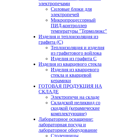
электропечами
Силовые блоки для
электропечей
Микропроцессорный
ПИД-контроллер
температуры "Термолюкс"
Изделия и теплоизоляция из
графита (С)
Теплоизоляция и изделия
из графитового войлока
Изделия из графита С
Изделия из кварцевого стекла
Изделия из кварцевого
стекла и кварцевой
керамики
ГОТОВАЯ ПРОДУКЦИЯ НА
СКЛАДЕ
Электропечи на складе
Складской неликвид со
скидкой (керамические
комплектующие)
Лабораторное оснащение:
лабораторная посуда и
лабораторное оборудование
Столешницы