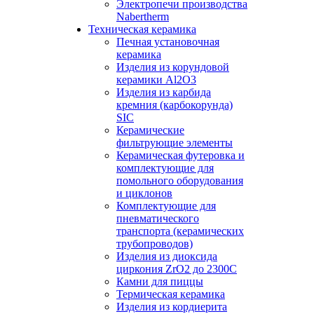
Электропечи производства
Nabertherm
Техническая керамика
Печная установочная
керамика
Изделия из корундовой
керамики Al2O3
Изделия из карбида
кремния (карбокорунда)
SIC
Керамические
фильтрующие элементы
Керамическая футеровка и
комплектующие для
помольного оборудования
и циклонов
Комплектующие для
пневматического
транспорта (керамических
трубопроводов)
Изделия из диоксида
циркония ZrO2 до 2300С
Камни для пиццы
Термическая керамика
Изделия из кордиерита