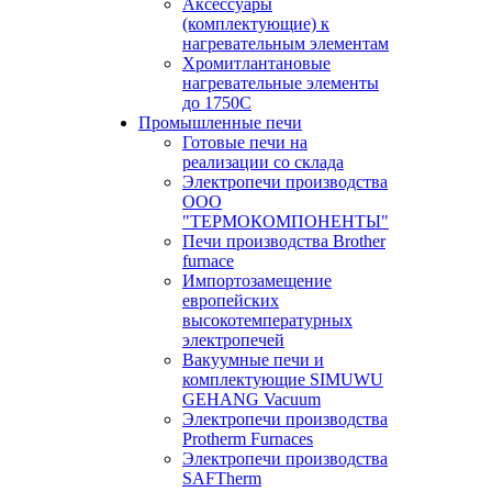
Аксессуары
(комплектующие) к
нагревательным элементам
Хромитлантановые
нагревательные элементы
до 1750С
Промышленные печи
Готовые печи на
реализации со склада
Электропечи производства
ООО
"ТЕРМОКОМПОНЕНТЫ"
Печи производства Brother
furnace
Импортозамещение
европейских
высокотемпературных
электропечей
Вакуумные печи и
комплектующие SIMUWU
GEHANG Vacuum
Электропечи производства
Protherm Furnaces
Электропечи производства
SAFTherm