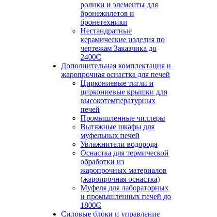
ролики и элементы для
бронежилетов и
бронетехники
Нестандратные
керамические изделия по
чертежам Заказчика до
2400С
Дополнительная комплектация и
жаропрочная оснастка для печей
Циркониевые тигли и
циркониевые крышки для
высокотемпературных
печей
Промышленные чиллеры
Вытяжные шкафы для
муфельных печей
Увлажнители водорода
Оснастка для термической
обработки из
жаропрочных материалов
(жаропрочная оснастка)
Муфеля для лабораторных
и промышленных печей до
1800С
Силовые блоки и управление