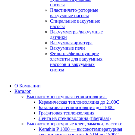
насосы
Пластинчато-роторные
вакуумные насосы
Спиральные вакуумные
насосы
Вакуумметры/вакуумные
датчики
Вакуумная арматура
Вакуумные печи
Фильтры/фильтрующие
элементы для вакуумных
насосов и вакуумных
систем
О Компании
Каталог
Высокотемпературная теплоизоляция
Керамическая теплоизоляция до 2100С
Базальтовая теплоизоляция до 1100С
Графитовая теплоизоляция
Лента из стекловолокна (fiberglass)
Высокотемпературные клеи, замазки, мастики
Kerathin P 1800 — высокотемпературная
керамическая мастика RATH до 1800C