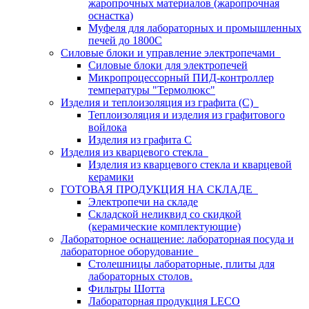
жаропрочных материалов (жаропрочная
оснастка)
Муфеля для лабораторных и промышленных
печей до 1800С
Силовые блоки и управление электропечами
Силовые блоки для электропечей
Микропроцессорный ПИД-контроллер
температуры "Термолюкс"
Изделия и теплоизоляция из графита (С)
Теплоизоляция и изделия из графитового
войлока
Изделия из графита С
Изделия из кварцевого стекла
Изделия из кварцевого стекла и кварцевой
керамики
ГОТОВАЯ ПРОДУКЦИЯ НА СКЛАДЕ
Электропечи на складе
Складской неликвид со скидкой
(керамические комплектующие)
Лабораторное оснащение: лабораторная посуда и
лабораторное оборудование
Столешницы лабораторные, плиты для
лабораторных столов.
Фильтры Шотта
Лабораторная продукция LECO