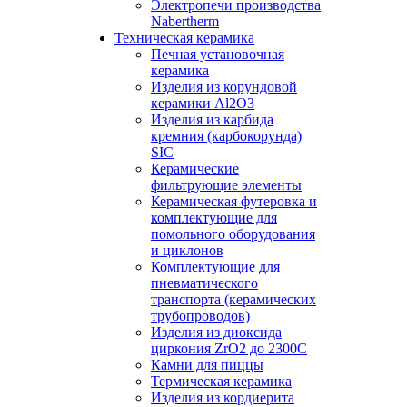
Электропечи производства
Nabertherm
Техническая керамика
Печная установочная
керамика
Изделия из корундовой
керамики Al2O3
Изделия из карбида
кремния (карбокорунда)
SIC
Керамические
фильтрующие элементы
Керамическая футеровка и
комплектующие для
помольного оборудования
и циклонов
Комплектующие для
пневматического
транспорта (керамических
трубопроводов)
Изделия из диоксида
циркония ZrO2 до 2300С
Камни для пиццы
Термическая керамика
Изделия из кордиерита