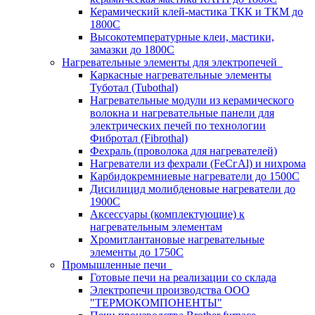
Керамический клей-мастика ТКК и ТКМ до
1800С
Высокотемпературные клеи, мастики,
замазки до 1800С
Нагревательные элементы для электропечей
Каркасные нагревательные элементы
Туботал (Tubothal)
Нагревательные модули из керамического
волокна и нагревательные панели для
электрических печей по технологии
Фибротал (Fibrothal)
Фехраль (проволока для нагревателей)
Нагреватели из фехрали (FеСгАl) и нихрома
Карбидокремниевые нагреватели до 1500С
Дисилицид молибденовые нагреватели до
1900С
Аксессуары (комплектующие) к
нагревательным элементам
Хромитлантановые нагревательные
элементы до 1750С
Промышленные печи
Готовые печи на реализации со склада
Электропечи производства ООО
"ТЕРМОКОМПОНЕНТЫ"