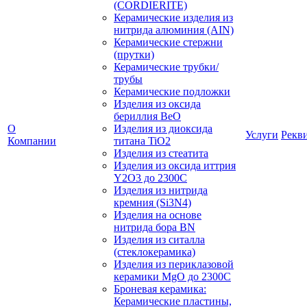
(CORDIERITE)
Керамические изделия из
нитрида алюминия (AIN)
Керамические стержни
(прутки)
Керамические трубки/
трубы
Керамические подложки
Изделия из оксида
бериллия BeO
О
Изделия из диоксида
Услуги
Рекв
Компании
титана TiO2
Изделия из стеатита
Изделия из оксида иттрия
Y2O3 до 2300С
Изделия из нитрида
кремния (Si3N4)
Изделия на основе
нитрида бора BN
Изделия из ситалла
(стеклокерамика)
Изделия из периклазовой
керамики MgO до 2300С
Броневая керамика:
Керамические пластины,