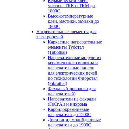
Керамический клей-
мастика ТКК и ТКМ до
1800С
Высокотемпературные
клеи, мастики, замазки до
1800С
Нагревательные элементы для
электропечей
Каркасные нагревательные
элементы Туботал
(Tubothal)
Нагревательные модули из
керамического волокна и
нагревательные панели
для электрических печей
по технологии Фибротал
(Fibrothal)
Фехраль (проволока для
нагревателей)
Нагреватели из фехрали
(FеСгАl) и нихрома
Карбидокремниевые
нагреватели до 1500С
Дисилицид молибденовые
нагреватели до 1900С