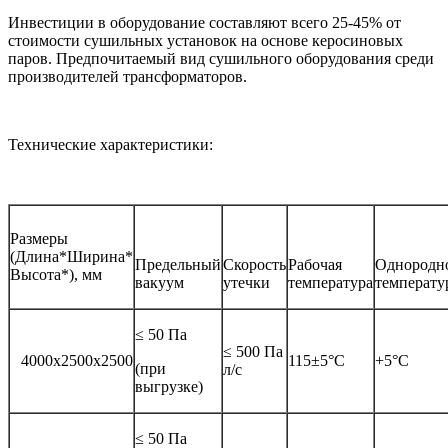
Инвестиции в оборудование составляют всего 25-45% от
стоимости сушильных установок на основе керосиновых
паров. Предпочитаемый вид сушильного оборудования среди
производителей трансформаторов.
Технические характеристики:
Размеры
(Длина*Ширина*
Предельный
Скорость
Рабочая
Однородн
Высота*), мм
вакуум
утечки
температура
температу
≤ 50 Пa
≤ 500 Па
4000x2500x2500
115±5°C
+5°C
(при
л/с
выгрузке)
≤ 50 Пa