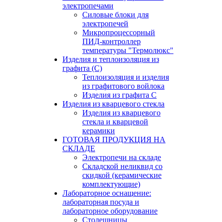
электропечами
Силовые блоки для
электропечей
Микропроцессорный
ПИД-контроллер
температуры "Термолюкс"
Изделия и теплоизоляция из
графита (С)
Теплоизоляция и изделия
из графитового войлока
Изделия из графита С
Изделия из кварцевого стекла
Изделия из кварцевого
стекла и кварцевой
керамики
ГОТОВАЯ ПРОДУКЦИЯ НА
СКЛАДЕ
Электропечи на складе
Складской неликвид со
скидкой (керамические
комплектующие)
Лабораторное оснащение:
лабораторная посуда и
лабораторное оборудование
Столешницы