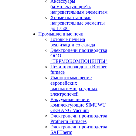
Аксессуары
(комплектующие) к
нагревательным элементам
Хромитлантановые
нагревательные элементы
до 1750С
Промышленные печи
Готовые печи на
реализации со склада
Электропечи производства
ООО
"ТЕРМОКОМПОНЕНТЫ"
Печи производства Brother
furnace
Импортозамещение
европейских
высокотемпературных
электропечей
Вакуумные печи и
комплектующие SIMUWU
GEHANG Vacuum
Электропечи производства
Protherm Furnaces
Электропечи производства
SAFTherm