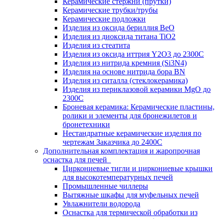
Керамические стержни (прутки)
Керамические трубки/трубы
Керамические подложки
Изделия из оксида бериллия BeO
Изделия из диоксида титана TiO2
Изделия из стеатита
Изделия из оксида иттрия Y2O3 до 2300С
Изделия из нитрида кремния (Si3N4)
Изделия на основе нитрида бора BN
Изделия из ситалла (стеклокерамика)
Изделия из периклазовой керамики MgO до
2300С
Броневая керамика: Керамические пластины,
ролики и элементы для бронежилетов и
бронетехники
Нестандратные керамические изделия по
чертежам Заказчика до 2400С
Дополнительная комплектация и жаропрочная
оснастка для печей
Циркониевые тигли и циркониевые крышки
для высокотемпературных печей
Промышленные чиллеры
Вытяжные шкафы для муфельных печей
Увлажнители водорода
Оснастка для термической обработки из