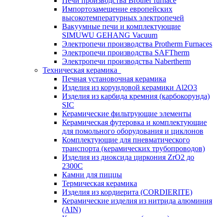
Печи производства Brother furnace
Импортозамещение европейских
высокотемпературных электропечей
Вакуумные печи и комплектующие
SIMUWU GEHANG Vacuum
Электропечи производства Protherm Furnaces
Электропечи производства SAFTherm
Электропечи производства Nabertherm
Техническая керамика
Печная установочная керамика
Изделия из корундовой керамики Al2O3
Изделия из карбида кремния (карбокорунда)
SIC
Керамические фильтрующие элементы
Керамическая футеровка и комплектующие
для помольного оборудования и циклонов
Комплектующие для пневматического
транспорта (керамических трубопроводов)
Изделия из диоксида циркония ZrO2 до
2300С
Камни для пиццы
Термическая керамика
Изделия из кордиерита (CORDIERITE)
Керамические изделия из нитрида алюминия
(AIN)