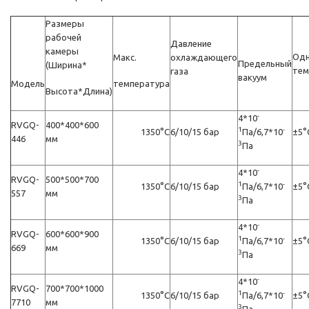
Размеры
рабочей
Давление
камеры
Одн
Макс.
охлаждающего
Предельный
(Ширина*
тем
газа
вакуум
Модель
температура
Высота*Длина)
-
4*10
RVGQ-
400*400*600
1
-
1350°C
6/10/15 бар
Пa/6,7*10
±5°
446
мм
3
Пa
-
4*10
RVGQ-
500*500*700
1
-
1350°C
6/10/15 бар
Пa/6,7*10
±5°
557
мм
3
Пa
-
4*10
RVGQ-
600*600*900
1
-
1350°C
6/10/15 бар
Пa/6,7*10
±5°
669
мм
3
Пa
-
4*10
RVGQ-
700*700*1000
1
-
1350°C
6/10/15 бар
Пa/6,7*10
±5°
7710
мм
3