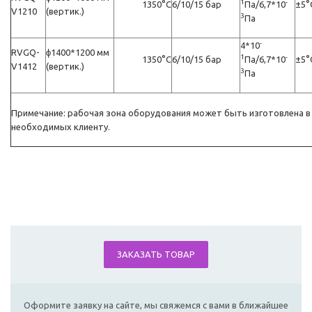
1
-
1350°C
6/10/15 бар
Пa/6,7*10
±5°
V1210
(вертик.)
3
Пa
-
4*10
RVGQ-
ϕ1400*1200 мм
1
-
1350°C
6/10/15 бар
Пa/6,7*10
±5°
V1412
(вертик.)
3
Пa
Примечание: рабочая зона оборудования может быть изготовлена в
необходимых клиенту.
ЗАКАЗАТЬ ТОВАР
Оформите заявку на сайте, мы свяжемся с вами в ближайшее