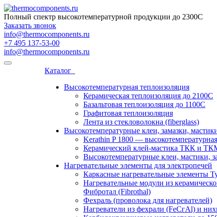
Полный спектр высокотемпературной продукции до 2300С
Заказать звонок
info@thermocomponents.ru
+7 495 137-53-00
info@thermocomponents.ru
Каталог
Высокотемпературная теплоизоляция
Керамическая теплоизоляция до 2100С
Базальтовая теплоизоляция до 1100С
Графитовая теплоизоляция
Лента из стекловолокна (fiberglass)
Высокотемпературные клеи, замазки, мастик
Kerathin P 1800 — высокотемпературна
Керамический клей-мастика ТКК и ТК
Высокотемпературные клеи, мастики, з
Нагревательные элементы для электропечей
Каркасные нагревательные элементы Туб
Нагревательные модули из керамическо
Фибротал (Fibrothal)
Фехраль (проволока для нагревателей)
Нагреватели из фехрали (FеСгАl) и ни