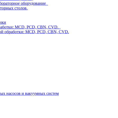
абораторное оборудование
торных столов.
мики
бработки: MCD, PCD, CBN, CVD.
ой обработки: MCD, PCD, CBN, CVD.
ых насосов и вакуумных систем