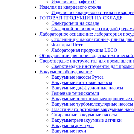
Изделия из графита С
Изделия из кварцевого стекла
Изделия из кварцевого стекла и кварце
ГОТОВАЯ ПРОДУКЦИЯ НА СКЛАДЕ
Электропечи на складе
Складской неликвид со скидкой (кера
Лабораторное оснащение: лабораторная посуд
Столешницы лабораторные, плиты для 
Фильтры Шотта
Лабораторная продукция LECO
Оборудование для производства технической
Сверхтвердые инструменты для промышленн
Сверхтвердые инструменты для промы
Вакуумное оборудование
Вакуумные насосы Рутса
Вакуумные винтовые насосы
Вакуумные диффузионные насосы
Гелиевые течеискатели
Вакуумные золотниковые/поршневые н
Вакуумные турбомолекулярные насосы
Пластинчато-роторные вакуумные нас
Спиральные вакуумные насосы
Вакуумметры/вакуумные датчики
Вакуумная арматура
Вакуумные печи