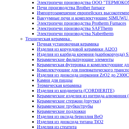
Электропечи производства ООО "ТЕРМО
Печи производства Brother furnace
Импортозамещение европейских высокотемпе
Вакуумные печи и комплектующие SIMUW
Электропечи производства Protherm Furnaces
Электропечи производства SAFTherm
Электропечи производства Nabertherm
Техническая керамика
Печная установочная керамика
Изделия из корундовой керамики Al2O3
Изделия из карбида кремния (карбокорунда) S
Керамические фильтрующие элементы
Керамическая футеровка и комплектующие дл
Комплектующие для пневматического транспо
Изделия из диоксида циркония ZrO2 до 2300С
Камни для пиццы
Термическая керамика
Изделия из кордиерита (CORDIERITE)
Керамические изделия из нитрида алюминия 
Керамические стержни (прутки)
Керамические трубки/трубы
Керамические подложки
Изделия из оксида бериллия BeO
Изделия из диоксида титана TiO2
Изделия из стеатита