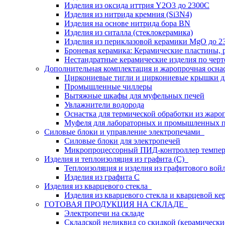
Изделия из оксида иттрия Y2O3 до 2300С
Изделия из нитрида кремния (Si3N4)
Изделия на основе нитрида бора BN
Изделия из ситалла (стеклокерамика)
Изделия из периклазовой керамики MgO до 2
Броневая керамика: Керамические пластины, 
Нестандратные керамические изделия по черт
Дополнительная комплектация и жаропрочная осна
Циркониевые тигли и циркониевые крышки д
Промышленные чиллеры
Вытяжные шкафы для муфельных печей
Увлажнители водорода
Оснастка для термической обработки из жаро
Муфеля для лабораторных и промышленных п
Силовые блоки и управление электропечами
Силовые блоки для электропечей
Микропроцессорный ПИД-контроллер темпер
Изделия и теплоизоляция из графита (С)
Теплоизоляция и изделия из графитового вой
Изделия из графита С
Изделия из кварцевого стекла
Изделия из кварцевого стекла и кварцевой к
ГОТОВАЯ ПРОДУКЦИЯ НА СКЛАДЕ
Электропечи на складе
Складской неликвид со скидкой (керамическ