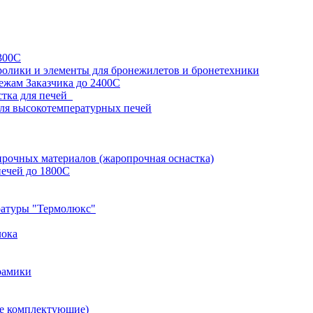
300С
ролики и элементы для бронежилетов и бронетехники
ежам Заказчика до 2400С
стка для печей
ля высокотемпературных печей
прочных материалов (жаропрочная оснастка)
ечей до 1800С
атуры "Термолюкс"
лока
ерамики
ие комплектующие)