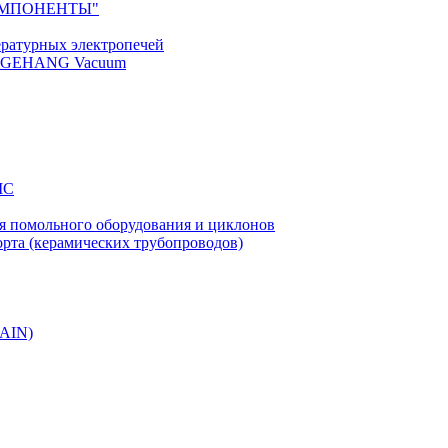
КОМПОНЕНТЫ"
ратурных электропечей
U GEHANG Vacuum
IC
я помольного оборудования и циклонов
рта (керамических трубопроводов)
(AIN)