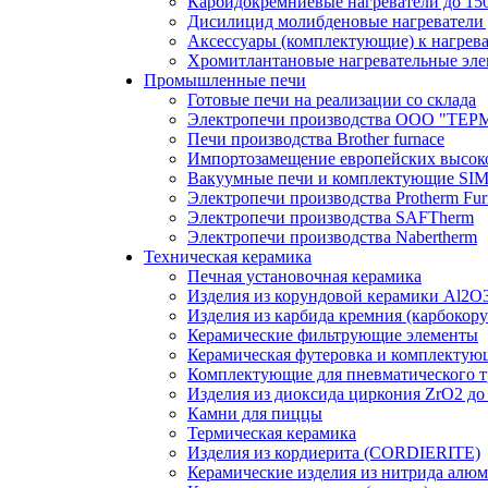
Карбидокремниевые нагреватели до 15
Дисилицид молибденовые нагреватели 
Аксессуары (комплектующие) к нагрев
Хромитлантановые нагревательные эле
Промышленные печи
Готовые печи на реализации со склада
Электропечи производства ООО "
Печи производства Brother furnace
Импортозамещение европейских высок
Вакуумные печи и комплектующие 
Электропечи производства Protherm Fur
Электропечи производства SAFTherm
Электропечи производства Nabertherm
Техническая керамика
Печная установочная керамика
Изделия из корундовой керамики Al2O
Изделия из карбида кремния (карбокору
Керамические фильтрующие элементы
Керамическая футеровка и комплектую
Комплектующие для пневматического т
Изделия из диоксида циркония ZrO2 до
Камни для пиццы
Термическая керамика
Изделия из кордиерита (CORDIERITE)
Керамические изделия из нитрида алю