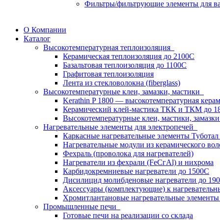
Фильтры/фильтрующие элементы для ва
О Компании
Каталог
Высокотемпературная теплоизоляция
Керамическая теплоизоляция до 2100С
Базальтовая теплоизоляция до 1100С
Графитовая теплоизоляция
Лента из стекловолокна (fiberglass)
Высокотемпературные клеи, замазки, мастики
Kerathin P 1800 — высокотемпературная кера
Керамический клей-мастика ТКК и ТКМ до 1
Высокотемпературные клеи, мастики, замазки
Нагревательные элементы для электропечей
Каркасные нагревательные элементы Туботал 
Нагревательные модули из керамического воло
Фехраль (проволока для нагревателей)
Нагреватели из фехрали (FеСгАl) и нихрома
Карбидокремниевые нагреватели до 1500С
Дисилицид молибденовые нагреватели до 19
Аксессуары (комплектующие) к нагревательн
Хромитлантановые нагревательные элементы
Промышленные печи
Готовые печи на реализации со склада