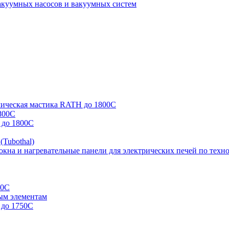
куумных насосов и вакуумных систем
мическая мастика RATH до 1800C
800С
 до 1800С
(Tubothal)
кна и нагревательные панели для электрических печей по техно
00С
ым элементам
 до 1750С