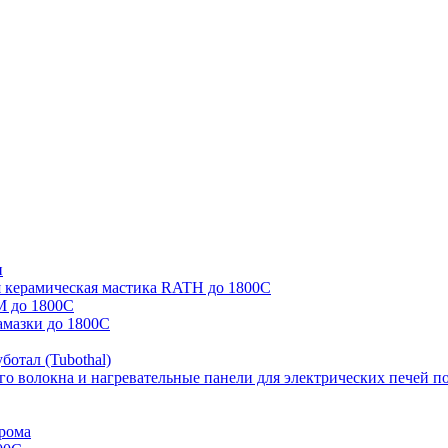
и
я керамическая мастика RATH до 1800C
М до 1800С
амазки до 1800С
отал (Tubothal)
го волокна и нагревательные панели для электрических печей п
хрома