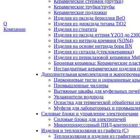
Керамические стержни (прутки)
Керамические трубки/трубы
Керамические подложки
Изделия из оксида бериллия BeO
О
Изделия из диоксида титана TiO2
Компании
Изделия из стеатита
Изделия из оксида иттрия Y2O3 до 230
Изделия из нитрида кремния (Si3N4)
Изделия на основе нитрида бора BN
Изделия из ситалла (стеклокерамика)
Изделия из периклазовой керамики Mg
Броневая керамика: Керамические плас
Нестандратные керамические изделия п
Дополнительная комплектация и жаропрочная
Циркониевые тигли и циркониевые кр
Промышленные чиллеры
Вытяжные шкафы для муфельных пече
Увлажнители водорода
Оснастка для термической обработки и
Муфеля для лабораторных и промышле
Силовые блоки и управление электропечами
Силовые блоки для электропечей
Микропроцессорный ПИД-контроллер 
Изделия и теплоизоляция из графита (С)
Теплоизоляция и изделия из графитово