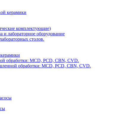
вой керамики
мические комплектующие)
а и лабораторное оборудование
лабораторных столов.
 керамики
ой обработки: MCD, PCD, CBN, CVD.
шленной обработки: MCD, PCD, CBN, CVD.
асосы
осы