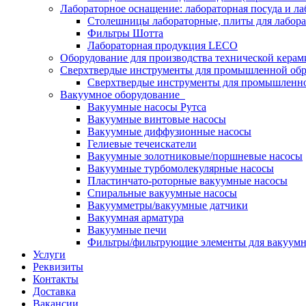
Лабораторное оснащение: лабораторная посуда и л
Столешницы лабораторные, плиты для лабора
Фильтры Шотта
Лабораторная продукция LECO
Оборудование для производства технической кера
Сверхтвердые инструменты для промышленной о
Сверхтвердые инструменты для промышленн
Вакуумное оборудование
Вакуумные насосы Рутса
Вакуумные винтовые насосы
Вакуумные диффузионные насосы
Гелиевые течеискатели
Вакуумные золотниковые/поршневые насосы
Вакуумные турбомолекулярные насосы
Пластинчато-роторные вакуумные насосы
Спиральные вакуумные насосы
Вакуумметры/вакуумные датчики
Вакуумная арматура
Вакуумные печи
Фильтры/фильтрующие элементы для вакуумн
Услуги
Реквизиты
Контакты
Доставка
Вакансии