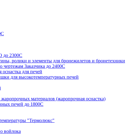
0С
O до 2300С
тины, ролики и элементы для бронежилетов и бронетехники
о чертежам Заказчика до 2400С
 оснастка для печей
ышки для высокотемпературных печей
й
з жаропрочных материалов (жаропрочная оснастка)
нных печей до 1800С
температуры "Термолюкс"
го войлока