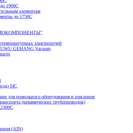
00С
до 1900С
ательным элементам
менты до 1750С
ТЕРМОКОМПОНЕНТЫ"
отемпературных электропечей
SIMUWU GEHANG Vacuum
naces
3
нда) SIC
щие для помольного оборудования и циклонов
ранспорта (керамических трубопроводов)
 2300С
миния (AIN)