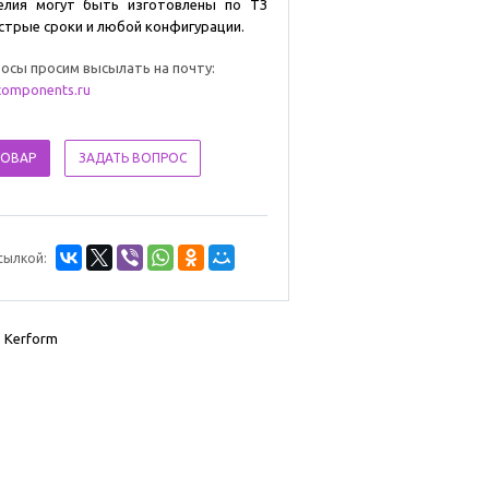
елия могут быть изготовлены по ТЗ
стрые сроки и любой конфигурации.
росы просим высылать на почту:
omponents.ru
ТОВАР
ЗАДАТЬ ВОПРОС
сылкой:
 Kerform