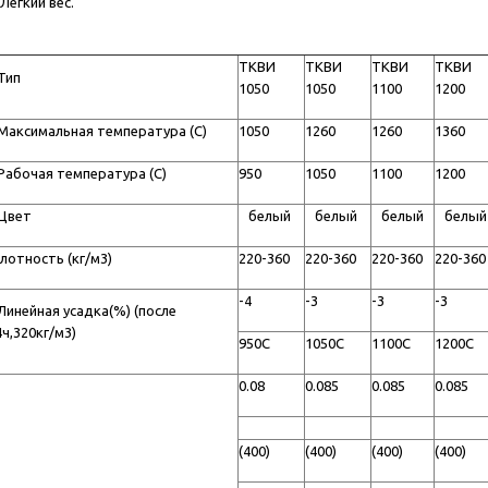
 Легкий вес.
ТКВИ
ТКВИ
ТКВИ
ТКВИ
ип
1050
1050
1100
1200
аксимальная температура (C)
1050
1260
1260
1360
абочая температура (C)
950
1050
1100
1200
вет
белый
белый
белый
белый
лотность (кг/м3)
220-360
220-360
220-360
220-360
-4
-3
-3
-3
инейная усадка(%) (после
4ч,320кг/м3)
950C
1050C
1100C
1200C
0.08
0.085
0.085
0.085
(400)
(400)
(400)
(400)