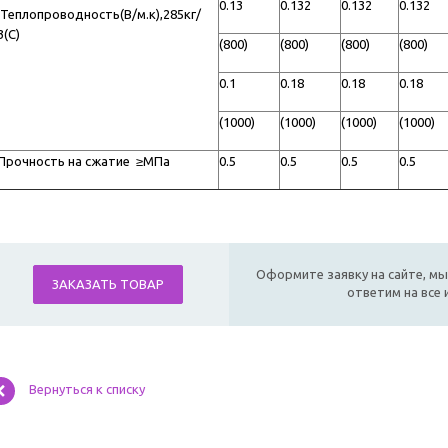
0.13
0.132
0.132
0.132
еплопроводность(В/м.к),285кг/
3(С)
(800)
(800)
(800)
(800)
0.1
0.18
0.18
0.18
(1000)
(1000)
(1000)
(1000)
рочность на сжатие ≥МПa
0.5
0.5
0.5
0.5
Оформите заявку на сайте, мы
ЗАКАЗАТЬ ТОВАР
ответим на все
Вернуться к списку