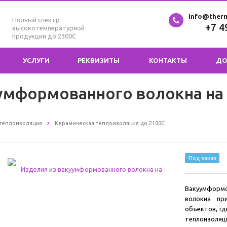
info@ther
Полный спектр
+7 4
высокотемпературной
продукции до 2300С
УСЛУГИ
РЕКВИЗИТЫ
КОНТАКТЫ
ДО
умформованного волокна на
теплоизоляция
Керамическая теплоизоляция до 2100С
Под заказ
Вакуумформ
волокна пр
объектов, г
теплоизоля