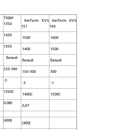
ТКВИ
Kerform KVS
Kerform KVS
1350
151
164
1430
1500
1600
1350
1400
1500
белый
белый
белый
220-360
150-300
300
-3
-3
-1
1350C
1400С
1500С
0.085
0,07
(400)
(400)