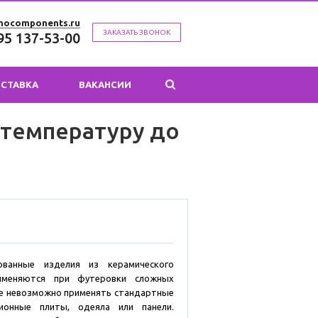
mocomponents.ru
ЗАКАЗАТЬ ЗВОНОК
95 137-53-00
СТАВКА
ВАКАНСИИ
 температуру до
ованные изделия из керамического
именяются при футеровки сложных
де невозможно применять стандартные
ционные плиты, одеяла или панели.